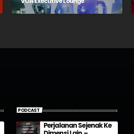
VOA Executive Lounge
PODCAST
Perjalanan Sejenak Ke
Dimensi Lain –