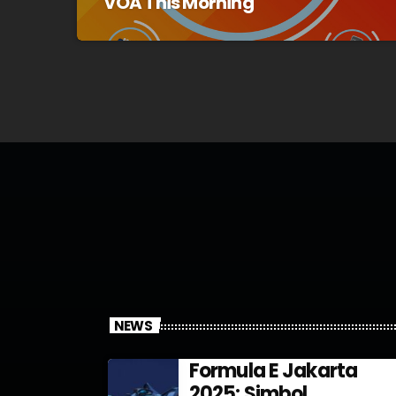
VOA This Morning
NEWS
Formula E Jakarta
2025: Simbol