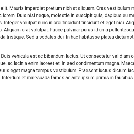
 elit. Mauris imperdiet pretium nibh at aliquam. Cras vestibulu
 lorem. Duis nisl neque, molestie in suscipit quis, dapibus eu mas
 Integer volutpat nunc in orci tincidunt tincidunt et eget nisi. A
. Aliquam erat volutpat. Fusce pulvinar purus id urna pellentesqu
da tristique. Sed a sodales dui. In hac habitasse platea dictums
. Duis vehicula est ac bibendum luctus. Ut consectetur vel diam
ue, ac lacinia enim laoreet et. In sed condimentum magna. Maece
mauris eget magna tempus vestibulum. Praesent luctus dictum lac
o. Interdum et malesuada fames ac ante ipsum primis in faucibus. C