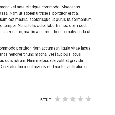
m magna vel ante tristique commodo. Maecenas
sa. Nam ut sapien ultricies, porttitor erat a,
liquam est mauris, scelerisque ut purus ut, fermentum
e tempor. Nunc felis odio, lobortis nec diam sed,
t. In neque mi, mattis a commodo nec, malesuada ut
 commodo porttitor. Nam accumsan ligula vitae lacus
nas hendrerit nunc magna, vel faucibus lacus
us quis rutrum. Nam malesuada velit at gravida
urabitur tincidunt mauris sed auctor sollicitudin.
RATE IT